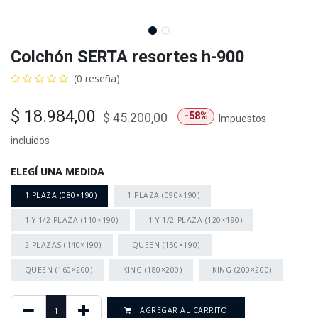
Colchón SERTA resortes h-900
(0 reseña)
$
18.984,00
-58%
$
45.200,00
Impuestos
incluidos
ELEGÍ UNA MEDIDA
1 PLAZA (080×190)
1 PLAZA (090×190)
1 Y 1/2 PLAZA (110×190)
1 Y 1/2 PLAZA (120×190)
2 PLAZAS (140×190)
QUEEN (150×190)
QUEEN (160×200)
KING (180×200)
KING (200×200)
AGREGAR AL CARRITO