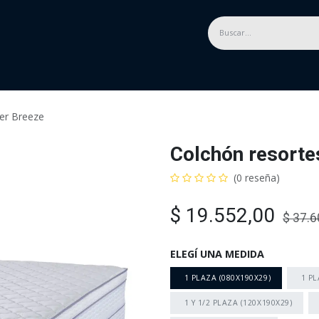
Categorías
Descuentos hasta 60%
Disconti
er Breeze
Colchón resorte
(0 reseña)
$
19.552,00
$
37.6
ELEGÍ UNA MEDIDA
1 PLAZA (080X190X29)
1 PL
1 Y 1/2 PLAZA (120X190X29)