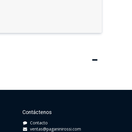
Contáctenos
Contacto​
ventas@paganinirossi.com