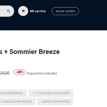
Mi carrito
Iniciar sesión
nuados
Ubicación
Contacto
s + Sommier Breeze
-48%
00,00
Impuestos incluidos
AZA (090X190X29)
1 Y 1/2 PLAZA (110X190X29)
2 PLAZAS (140X190X29)
QUEEN (150X190X29)