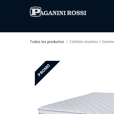
IR AL CONTENIDO
Inicio
Todos los productos
Todos los productos
Colchón resortes + Sommi
PROMO