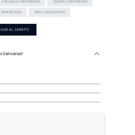
2 PLAZAS (140X190X29)
QUEEN (150X190X29)
(180X200X29)
KING (200X200X29)
GAR AL CARRITO
s bancarias!