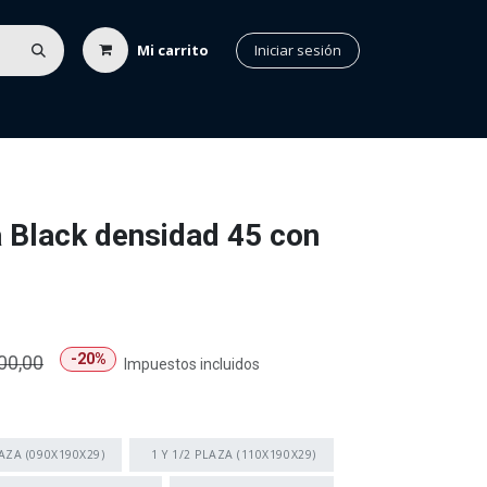
Mi carrito
Iniciar sesión
nuados
Ubicación
Contacto
 Black densidad 45 con
-20%
00,00
Impuestos incluidos
AZA (090X190X29)
1 Y 1/2 PLAZA (110X190X29)