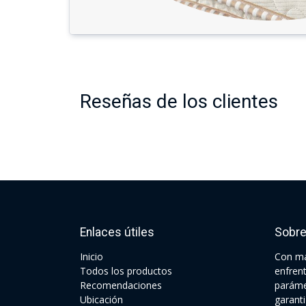
Reseñas de los clientes
Enlaces útiles
Sobre
Ini​cio
Con má
Todos los productos
enfren
Recomendaciones
paráme
Ubicación
garant