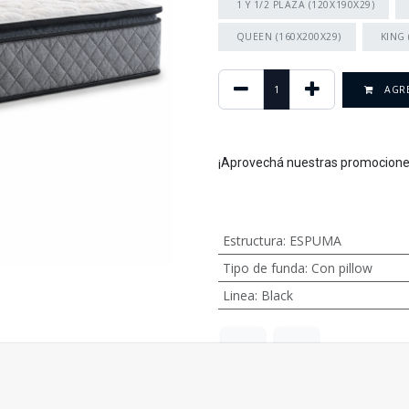
1 Y 1/2 PLAZA (120X190X29)
QUEEN (160X200X29)
KING 
AGRE
¡Aprovechá nuestras promocione
Estructura
:
ESPUMA
Tipo de funda
:
Con pillow
Linea
:
Black