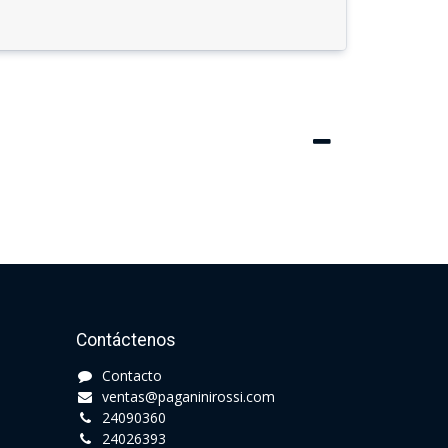
Contáctenos
Contacto​
ventas@paganinirossi.com
24090360​
24026393