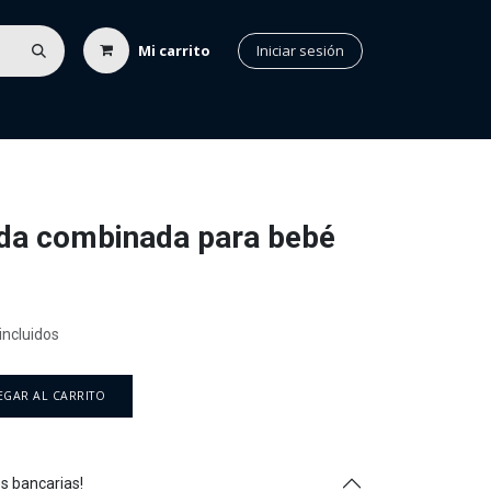
Mi carrito
Iniciar sesión
Discontinuados
Ubicación
Contacto
da combinada para bebé
incluidos
GAR AL CARRITO
s bancarias!