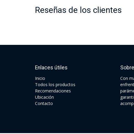
Reseñas de los clientes
Enlaces útiles
Sobre
Ini​cio
Con má
Todos los productos
enfren
Recomendaciones
paráme
Ubicación
garant
Contacto
acompa