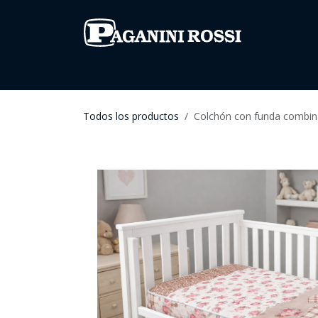
IR AL CONTENIDO
Inicio
Todos los productos
Categorí
Todos los productos
Colchón con funda combin