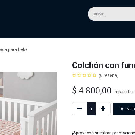
as
Descuentos hasta 60%
Recomendaciones
ada para bebé
Colchón con fun
(0 reseña)
$
4.800,00
Impuestos 
AGRE
¡Aprovechá nuestras promocione