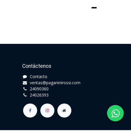
Contáctenos
Contacto​
ventas@paganinirossi.com
24090360​
24026393